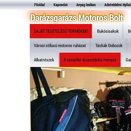
Főoldal
Kapcsolat
Anyag lexikon
Adatvédelmi Nyilat
Darázsgarázs Motoros Bolt
SAJÁT TESZTELÉSŰ TERMÉKEK!
Bukósisakok
B
Városi stílusú motoros ruházat
Táskák Dobozok
Alkatrészek
A vásárlás-árurendelés menete
Gar