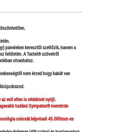
köszönhetően.
letén.
gy) paneleken keresztűl szellőzik, hanem a
sz felületén. A Tactel® szövetről
nkban olvashatsz.
h sebességtől nem érzed hogy kabát van
kicipzárazod.
az eső ellen is védelmet nyújt.
gmagasabb tudású Sympatex® membrán
nológia csúcsát képviseli 45.000mm-es
ésére érdemes időt szánni és honlapunkon