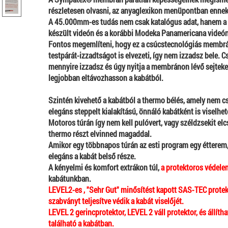
részletesen olvasni, az anyaglexikon menüpontban enn
A 45.000mm-es tudás nem csak katalógus adat, hanem 
készült videón és a korábbi Modeka Panamericana videón 
Fontos megemlíteni, hogy ez a csúcstecnológiás membrá
testpárát-izzadtságot is elvezeti, így nem izzadsz bele. C
mennyire izzadsz és úgy nyitja a membránon lévő sejteket
legjobban eltávozhasson a kabátból.
Szintén kivehető a kabátból a thermo bélés, amely nem c
elegáns steppelt kialakítású, önnáló kabátként is viselhe
Motoros túrán így nem kell pulóvert, vagy széldzsekit el
thermo részt elvinned magaddal.
Amikor egy többnapos t
úrán az esti program egy étterem,
elegáns a kabát belső része.
A kényelmi és komfort extrákon túl,
a protektoros védele
kabátunkban.
LEVEL2-es , "Sehr Gut" minősítést kapott SAS-TEC prote
szabványt teljesítve védik a kabát viselőjét.
LEVEL 2 gerincprotektor, LEVEL 2 váll protektor, és állít
található a kabátban.