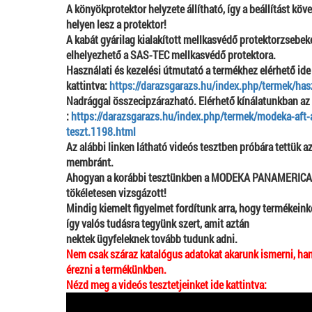
A könyökprotektor helyzete állítható, így a beállítást k
helyen lesz a protektor!
A kabát gyárilag kialakított
mellkasvédő protektorzsebeke
elhelyezhető a SAS-TEC mellkasvédő protektora.
Használati és kezelési útmutató a termékhez elérhető ide
kattintva:
https://darazsgarazs.hu/index.php/termek/ha
Nadrággal összecipzárazható. Elérhető kínálatunkban az 
:
https://darazsgarazs.hu/index.php/termek/modeka-aft-
teszt.1198.html
Az alábbi linken látható videós tesztben próbára tettük
membránt.
Ahogyan a korábbi tesztünkben a MODEKA PANAMERICA
tökéletesen vizsgázott!
Mindig kiemelt figyelmet fordítunk arra, hogy termékeink
így valós tudásra tegyünk szert, amit aztán
nektek ügyfeleknek tovább tudunk adni.
Nem csak száraz katalógus adatokat akarunk ismerni, h
érezni a termékünkben.
Nézd meg a videós tesztetjeinket ide kattintva: