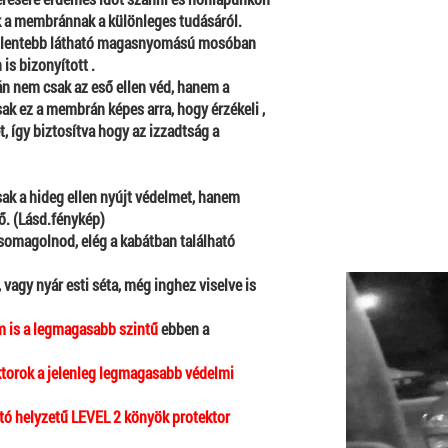
ek a membránnak
a különleges tudásáról.
a lentebb látható magasnyomású mosóban
is bizonyított .
n nem csak az eső ellen véd, hanem a
sak ez a membrán képes arra, hogy érzékeli ,
, így biztosítva hogy az izzadtság a
sak a hideg ellen nyújt védelmet, hanem
tő. (Lásd.fénykép)
csomagolnod, elég a kabátban található
 vagy nyár esti séta, még inghez viselve is
m is a legmagasabb szintű
ebben a
ktorok
a jelenleg legmagasabb védelmi
ható helyzetű LEVEL 2 könyök protektor