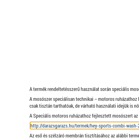
A termék rendeltetésszerű használat során speciális mosós
A mosószer speciálisan technikai – motoros ruházathoz l
csak tisztán tarthatóak, de várható használati idejük is n
A Speciális motoros ruházathoz fejlesztett mosószert az al
http://darazsgarazs.hu/termek/hey-sports-combi-wash
Az eső és szélzáró membrán tisztításához az alábbi term