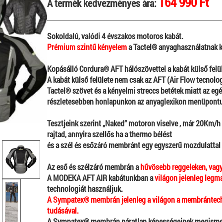
164 990 Ft
A termék kedvezményes ára:
Sokoldalú, valódi 4 évszakos motoros kabát.
Prémium szintű kényelem
a Tactel® anyaghasználatnak 
Kopásálló Cordura® AFT hálószövettel a kabát külső felü
A kabát külső felülete nem csak az AFT (Air Flow tecnolo
Tactel® szövet és a kényelmi streccs betétek miatt
az egé
részletesebben honlapunkon az anyaglexikon menüpontu
Tesztjeink szerint „Naked” motoron viselve , már 20Km/
rajtad, annyira szellős ha a thermo bélést
és a szél és esőzáró membránt egy egyszerű mozdulattal 
Az eső és szélzáró membrán a
hűvösebb reggeleken, vagy 
A MODEKA AFT AIR kabátunkban a
világon jelenleg le
technologiát használjuk.
A Sympatex® membrán jelenleg a világon a membrántech
tudásával.
A Sympatex® membrán páratlan képességeinek megismer