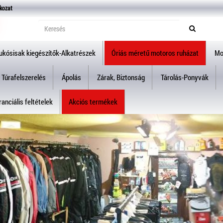
kozat
ukósisak kiegészítők-Alkatrészek
Óriás méretű motoros ruházat
Mo
Túrafelszerelés
Ápolás
Zárak, Biztonság
Tárolás-Ponyvák
anciális feltételek
Akciós termékek