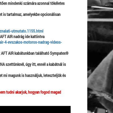
övetően mindenki számára azonnal tökéletes
t is tartalmaz, amelyekbe opcionálisan
sznalati-utmutato.1155.html
AFT AIR nadrág ide kattintva
air-4-evszakos-motoros-nadrag-videos-
 az AFT AIR kabátunkban található Sympatex®
NA szettünknél,
úgy itt, ennél a kabátnál is
et mi magunk is használjuk, leteszteljük és
anem tudni akarjuk, hogyan fogod magad