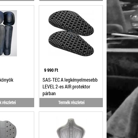
9 990 Ft
-könyök
SAS-TEC A legkényelmesebb
LEVEL 2-es AIR protektor
párban
 részletei
Termék részletei