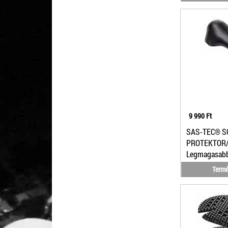
9 990 Ft
SAS-TEC® S
PROTEKTOR/ 
Legmagasabb 
Termé