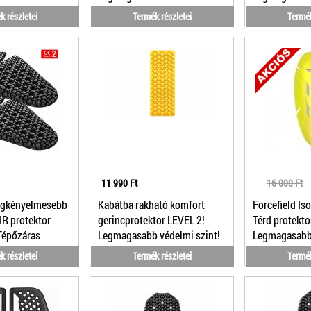
1/19 L
1/19 M
k részletei
Termék részletei
Termék
11 990 Ft
16 000 Ft
egkényelmesebb
Kabátba rakható komfort
Forcefield Is
IR protektor
gerincprotektor LEVEL 2!
Térd protekto
Tépőzáras
Legmagasabb védelmi szint!
Legmagasabb 
k részletei
Termék részletei
Termék