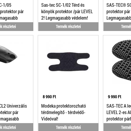
C-1/05
Sas-tec SC-1/02 Térd és
SAS-TEC® SCL
protektor pár
könyök protektor /pár LEVEL
protektor pár
gmagasabb
2! Legmagasabb védelem!
Legmagasabb 
!
k részletei
Termék részletei
Termék
8 990 Ft
9 990 Ft
L2 Univerzális
Modeka protektorozható
SAS-TEC A l
otektor pár
térdmelegítő - térdvédő-
LEVEL 2-es A
egmagasabb
Videóval!
protektor pá
!
k részletei
Termék részletei
Termék