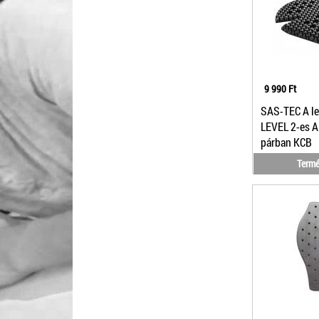
9 990 Ft
SAS-TEC A l
LEVEL 2-es A
párban KCB
Termé