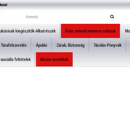
kozat
ukósisak kiegészítők-Alkatrészek
Óriás méretű motoros ruházat
Mo
Túrafelszerelés
Ápolás
Zárak, Biztonság
Tárolás-Ponyvák
anciális feltételek
Akciós termékek