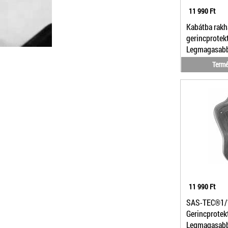
11 990 Ft
Kabátba rakh
gerincprotek
Legmagasabb 
1/15
Termé
11 990 Ft
SAS-TEC®1/
Gerincprotek
Legmagasabb 