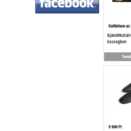
Kattintson az
Ajándékutalv
összegben
Termé
5 990 Ft