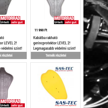
11 990 Ft
ató
Kabátba rakható
or LEVEL 2!
gerincprotektor LEVEL 2!
védelmi szint!
Legmagasabb védelmi szint!
1/16
 részletei
Termék részletei