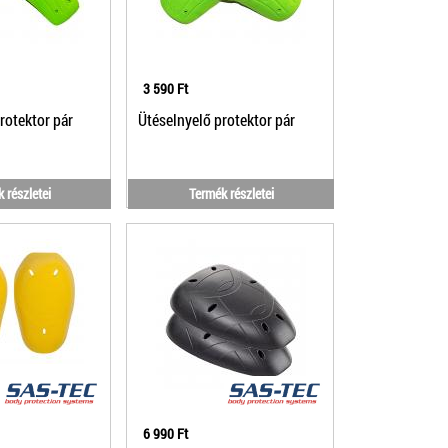
3 590 Ft
rotektor pár
Ütéselnyelő protektor pár
 részletei
Termék részletei
6 990 Ft