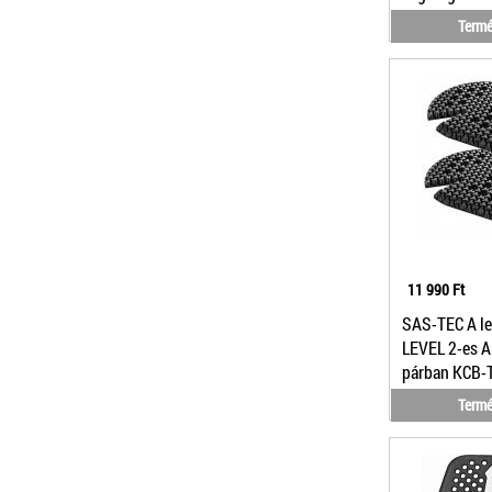
Termé
11 990 Ft
SAS-TEC A l
LEVEL 2-es A
párban KCB-
Termé