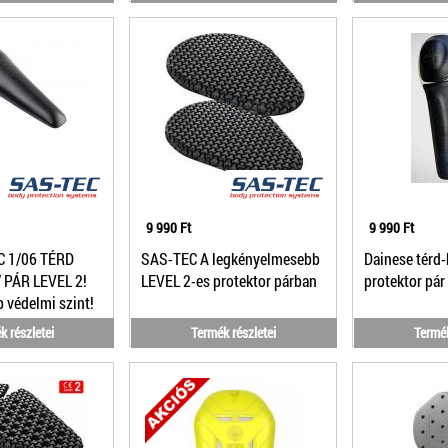
9 990 Ft
9 990 Ft
C 1/06 TÉRD
SAS-TEC A legkényelmesebb
Dainese térd
PÁR LEVEL 2!
LEVEL 2-es protektor párban
protektor pár
védelmi szint!
k részletei
Termék részletei
Termék