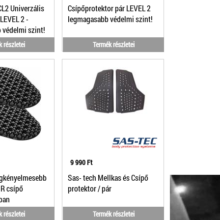
2 Univerzális
Csípőprotektor pár LEVEL 2
 LEVEL 2 -
legmagasabb védelmi szint!
védelmi szint!
 részletei
Termék részletei
9 990 Ft
egkényelmesebb
Sas- tech Mellkas és Csípő
IR csípő
protektor / pár
rban
 részletei
Termék részletei