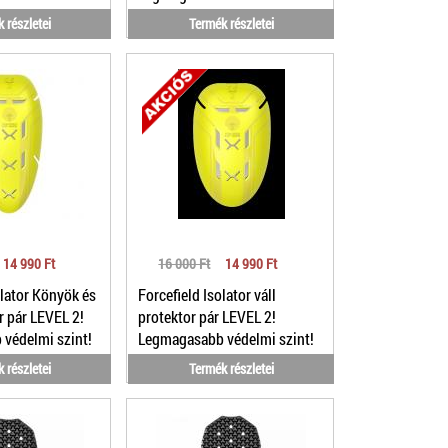
1/19- XL
 részletei
Termék részletei
14 990 Ft
16 000 Ft
14 990 Ft
olator Könyök és
Forcefield Isolator váll
r pár LEVEL 2!
protektor pár LEVEL 2!
védelmi szint!
Legmagasabb védelmi szint!
 részletei
Termék részletei