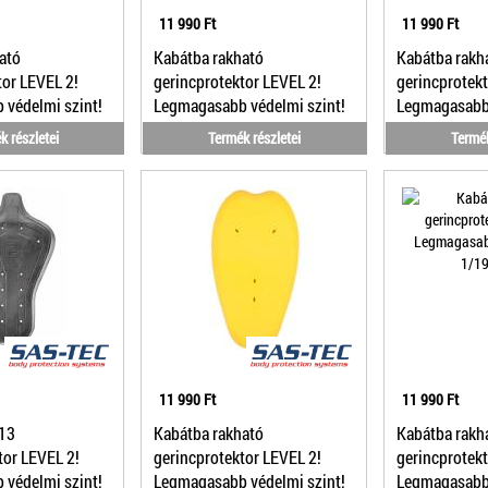
11 990 Ft
11 990 Ft
ató
Kabátba rakható
Kabátba rakh
tor LEVEL 2!
gerincprotektor LEVEL 2!
gerincprotekt
védelmi szint!
Legmagasabb védelmi szint!
Legmagasabb 
1/11
1/12
k részletei
Termék részletei
Termék
11 990 Ft
11 990 Ft
13
Kabátba rakható
Kabátba rakh
tor LEVEL 2!
gerincprotektor LEVEL 2!
gerincprotekt
védelmi szint!
Legmagasabb védelmi szint!
Legmagasabb 