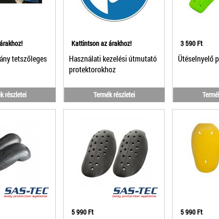
 árakhoz!
Kattintson az árakhoz!
3 590 Ft
ány tetszőleges
Használati kezelési útmutató
Ütéselnyelő p
protektorokhoz
k részletei
Termék részletei
Termék
5 990 Ft
5 990 Ft