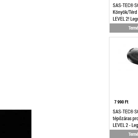
SAS-TEC® S
Könyök/Térd 
LEVEL 2! Le
védelmi szint
Termé
7 990 Ft
SAS-TEC® SC
tépőzáras pr
LEVEL 2 - L
védelmi szint
Termé