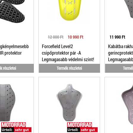
12 000 Ft
10 990 Ft
11 990 Ft
egkényelmesebb
Forcefield Level2
Kabátba rakh
IR protektor
csipőprotektor pár -A
gerincprotekt
Legmagasabb védelmi szint!
Legmagasabb 
1/14
k részletei
Termék részletei
Termék