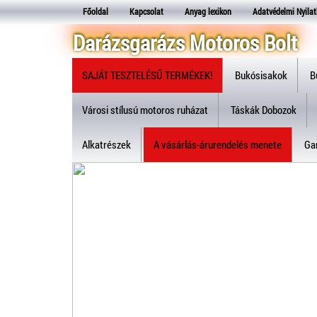
Főoldal
Kapcsolat
Anyag lexikon
Adatvédelmi Nyilat
Darázsgarázs Motoros Bolt
SAJÁT TESZTELÉSŰ TERMÉKEK!
Bukósisakok
B
Városi stílusú motoros ruházat
Táskák Dobozok
Alkatrészek
A vásárlás-árurendelés menete
Gar