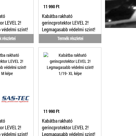
11 990 Ft
ató
Kabátba rakható
or LEVEL 2!
gerincprotektor LEVEL 2!
védelmi szint!
Legmagasabb védelmi szint!
1/19- M/L
 részletei
Termék részletei
11 990 Ft
ató
Kabátba rakható
or LEVEL 2!
gerincprotektor LEVEL 2!
védelmi szint!
Legmagasabb védelmi szint!