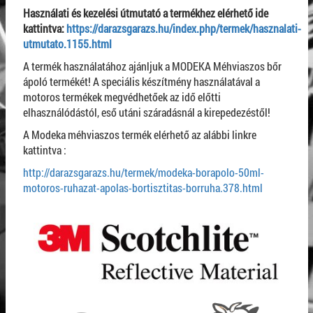
Használati és kezelési útmutató a termékhez elérhető ide
kattintva:
https://darazsgarazs.hu/index.php/termek/hasznalati-
utmutato.1155.html
A termék használatához ajánljuk a MODEKA Méhviaszos bőr
ápoló termékét! A speciális készítmény használatával a
motoros termékek megvédhetőek az idő előtti
elhasználódástól, eső utáni száradásnál a kirepedezéstől!
A Modeka méhviaszos termék elérhető az alábbi linkre
kattintva :
http://darazsgarazs.hu/termek/modeka-borapolo-50ml-
motoros-ruhazat-apolas-bortisztitas-borruha.378.html