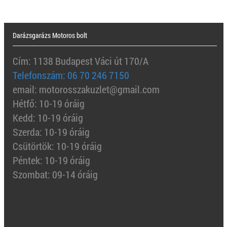
Darázsgarázs Motoros bolt
Cím: 1138 Budapest Váci út 170/A
Telefonszám: 06 70 246 7150
email: motorosszakuzlet@gmail.com
Hétfő: 10-19 óráig
Kedd: 10-19 óráig
Szerda: 10-19 óráig
Csütörtök: 10-19 óráig
Péntek: 10-19 óráig
Szombat: 09-14 óráig