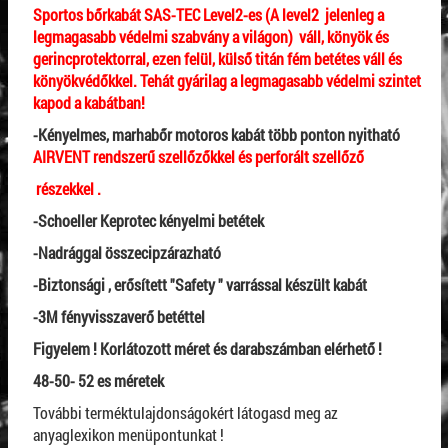
Sportos bőrkabát SAS-TEC Level2-es (A level2 jelenleg a
legmagasabb védelmi szabvány a világon) váll, könyök és
gerincprotektorral, ezen felül, külső titán fém betétes váll és
könyökvédőkkel. Tehát gyárilag a legmagasabb védelmi szintet
kapod a kabátban!
-Kényelmes, marhabőr motoros kabát több ponton nyitható
AIRVENT rendszerű szellőzőkkel és perforált szellőző
részekkel .
-Schoeller Keprotec kényelmi betétek
-Nadrággal összecipzárazható
-Biztonsági , erősített "Safety " varrással készült kabát
-3M fényvisszaverő betéttel
Figyelem ! Korlátozott méret és darabszámban elérhető !
48-50- 52 es méretek
További terméktulajdonságokért látogasd meg az
anyaglexikon menüpontunkat !