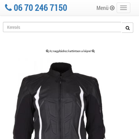
06 70 246 7150
Menü
Toggle
navigati
Az nagyításhoz kattintson a képre!