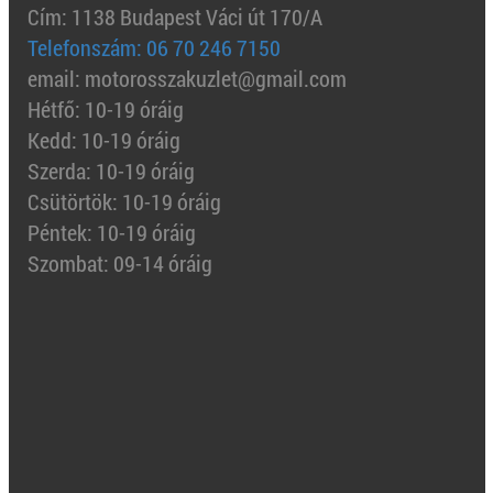
Cím: 1138 Budapest Váci út 170/A
Telefonszám: 06 70 246 7150
email: motorosszakuzlet@gmail.com
Hétfő: 10-19 óráig
Kedd: 10-19 óráig
Szerda: 10-19 óráig
Csütörtök: 10-19 óráig
Péntek: 10-19 óráig
Szombat: 09-14 óráig