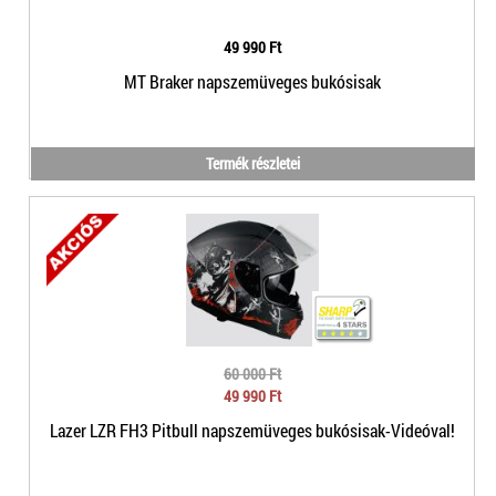
49 990 Ft
MT Braker napszemüveges bukósisak
Termék részletei
60 000 Ft
49 990 Ft
Lazer LZR FH3 Pitbull napszemüveges bukósisak-Videóval!