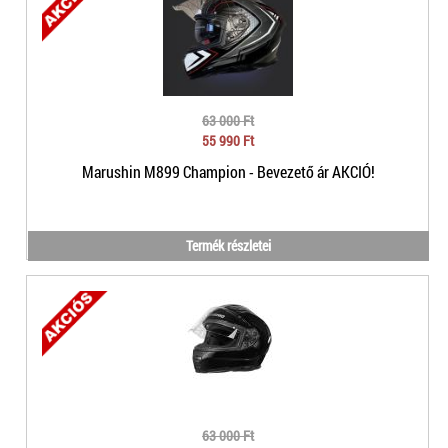
63 000 Ft
55 990 Ft
Marushin M899 Champion - Bevezető ár AKCIÓ!
Termék részletei
63 000 Ft