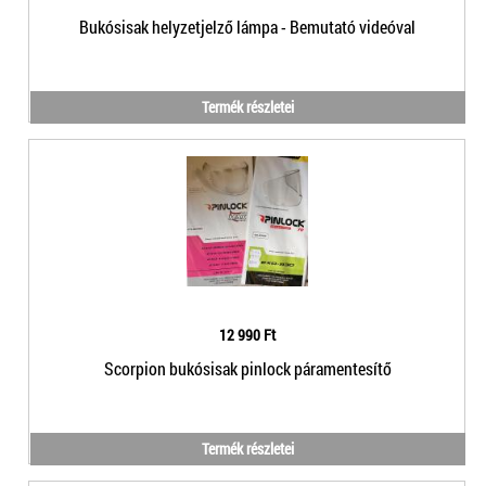
Bukósisak helyzetjelző lámpa - Bemutató videóval
Termék részletei
12 990 Ft
Scorpion bukósisak pinlock páramentesítő
Termék részletei