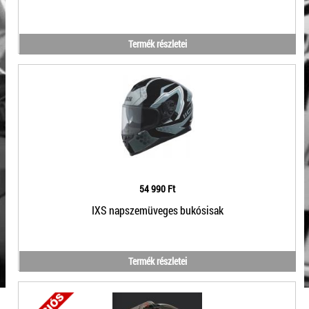
Termék részletei
54 990 Ft
IXS napszemüveges bukósisak
Termék részletei