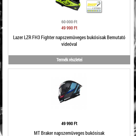
60 000 Ft
49 990 Ft
Lazer LZR FH3 Fighter napszemüveges bukósisak Bemutató
videóval
Termék részletei
49 990 Ft
MT Braker napszemüveges bukósisak