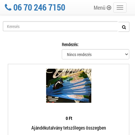
06 70 246 7150
Menü
Toggle
navigati
Rendezés:
0 Ft
Ajándékutalvány tetszőleges összegben