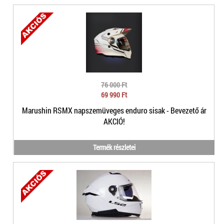
76 000 Ft
69 990 Ft
Marushin RSMX napszemüveges enduro sisak - Bevezető ár
AKCIÓ!
Termék részletei