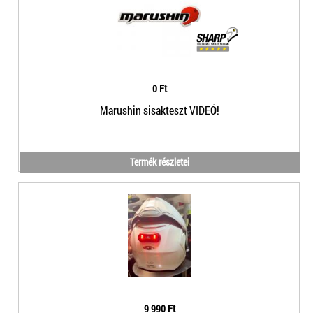
0 Ft
Marushin sisakteszt VIDEÓ!
Termék részletei
9 990 Ft