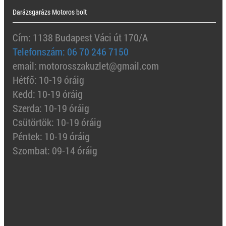
Darázsgarázs Motoros bolt
Cím: 1138 Budapest Váci út 170/A
Telefonszám: 06 70 246 7150
email: motorosszakuzlet@gmail.com
Hétfő: 10-19 óráig
Kedd: 10-19 óráig
Szerda: 10-19 óráig
Csütörtök: 10-19 óráig
Péntek: 10-19 óráig
Szombat: 09-14 óráig