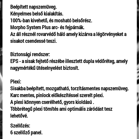
Beépített napszemüveg.
Kényelmes belső kialakítás.
100%-ban kivehető, és mosható belsőrész.
Morpho System Plus arc- és fejpárnák.
Az áll résznél rovarvédő háló amely kizárva a légörvényeket a
sisakot csendessé teszi.
Biztonsági rendszer:
EPS - a sisak fejtető részébe illesztett dupla védőréteg, amely
nagymértékű ütéselnyelést biztosít.
Plexi:
Sisakba beépített, mozgatható, torzításmentes napszemüveg.
Karc mentes, pinlock előkészítéssel szerelt plexi.
A plexi könnyen cserélhető, gyors kioldású .
Többrétegű plexi tömítés ami optimális záródást tesz
lehetővé.
Szellőzés:
6 szellőző panel.