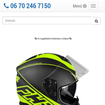
06 70 246 7150
Menü
Toggle
navigati
Az nagyításhoz kattintson a képre!