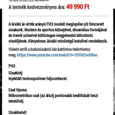
Termék eredeti ára:
60 000 Ft
49 990 Ft
A termék kedvezményes ára:
A kiváló ár-érték arányú
FH3
modell meglepően jól felszerelt
sisakunk. Modern és sportos külsejével, dinamikus formájával
és trendi színeivel különleges megjelenést kölcsönöz
viselőjének. Kényelmes ,kiváló minőségű belsővel rendelkezik.
Videót erről a bukósisakról ide kattintva tekinthetsz
meg:
https://www.youtube.com/watch?v=33VhEncbReo
FH3
Sisakhéj:
Injektált technopolimer héjszerkezet.
Csat típusa:
Mikrometrikus csat (az álszíj pontosabb beállítását teszi
lehetővé).
Sisakbelső: