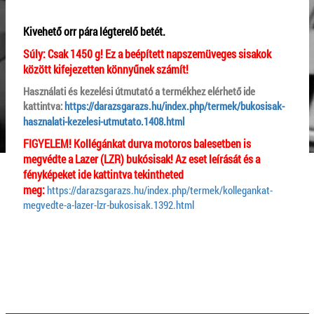
Kivehető orr pára légterelő betét.
Súly:
Csak 1450 g! Ez a beépített napszemüveges sisakok
között kifejezetten könnyűnek számít!
Használati és kezelési útmutató a termékhez elérhető ide
kattintva:
https://darazsgarazs.hu/index.php/termek/bukosisak-
hasznalati-kezelesi-utmutato.1408.html
FIGYELEM! Kollégánkat durva motoros balesetben is
megvédte a Lazer (LZR) bukósisak! Az eset leírását és a
fényképeket ide kattintva tekintheted
meg:
https://darazsgarazs.hu/index.php/termek/kollegankat-
megvedte-a-lazer-lzr-bukosisak.1392.html